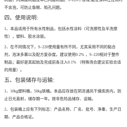
不含泡，可防止鱼眼、陷孔问题。
四、
使用说明
：
1
、本品适用于所有水性制品，包括水性涂料（可洗擦性及半洗擦
性），塑料、胶水涂层。
2
、在不同情况下，
S–220
使用量有所不同，尤其采用不同的黏合
剂，泡沫多寡以及配方复杂度。建议使用
0.2%
，
S–220
相对于整件
制品；最好是其起始及完成前各注入
0.1%
（特殊场合建议实验合适
的用量）。
五、
包装储存与运输
：
1
、
10kg
塑料桶，
50kg
铁桶。本品应存放在阴凉通风干燥库房内，防
止日光直射，储存期一年。按非危险品储存、运输。
2
、
包装桶上应有下列标志：产品名称、厂名、批号、净重、生产日
期、产品合格证。