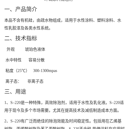
一、产品简介
本品不含有机硅，由疏水物组成，适用于水性涂料、塑料涂料、水
性乳胶漆及各类水性系统。
二、
技术指标
外观
琥珀色液体
水中特性
容易分散
粘度（
25℃
）
300-1300mpas
离子态：
非离子态
三、
用途
1
、
S–220
是一种特殊，高效除泡剂，适用于水性及乳化液。
S–220
适
用于现今及多个市场需要。尤其在提高技术及减低制造成本方面。
2
、
S–220
有广泛而绝佳的除泡效能及时间稳定性。包括用在乙烯基
树脂，丙烯酸树脂及苯乙丙酸树脂。
S–220
不含硅
,
能使涂料在应用时