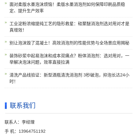
面对柔版水墨泡沫烦恼！柔版水墨消泡剂如何保障印刷品质稳
定、提升生产效率
工业淀粉浓缩提纯工艺的隐形救星：硅聚醚消泡剂选对用对才是
真增效！
别让泡沫毁了混凝土！高效消泡剂的性能优势与全场景应用揭秘
装饰砂浆中起易泡沫和成本双痛点？粉体消泡剂：选对用对，一
举解决泡沫问题，效率直接拉满
清洗产品线验证：新型酒瓶清洗消泡剂 3秒破泡，抑泡长达24小
时！
联系我们
联系人：李经理
手 机：13964751192